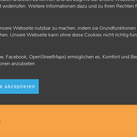
ft widerrufen. Weitere Informationen dazu und zu Ihren Rechten 
nsere Webseite nutzbar zu machen, indem sie Grundfunktionen wi
en. Unsere Webseite kann ohne diese Cookies nicht richtig funk
© Tijana
rgütung
Formular
e, Facebook, OpenStreetMaps) ermöglichen es, Komfort und Ben
onen anzubieten.
e Besonderheiten mit sich.
Allgemeine Informationen 
nbarung und -Genehmigungen.
Ärzt
le akzeptieren
n