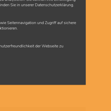
finden Sie in unserer Datenschutzerklärung.
e Seitennavigation und Zugriff auf sichere
tionieren.
© anyaberkut
e und Überweisungen
utzerfreundlichkeit der Webseite zu
zu Formularen und Bescheinigungen für ASV-
innen und ASV-Ärzte.