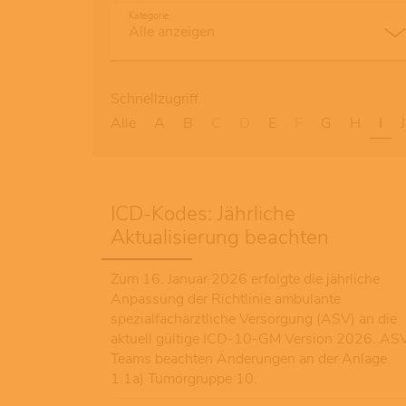
Kategorie
Schnellzugriff
Alle
A
B
C
D
E
F
G
H
I
J
ICD-Kodes: Jährliche
Aktualisierung beachten
Zum 16. Januar 2026 erfolgte die jährliche
Anpassung der Richtlinie ambulante
spezialfachärztliche Versorgung (ASV) an die
aktuell gültige ICD-10-GM Version 2026. AS
Teams beachten Änderungen an der Anlage
1.1a) Tumorgruppe 10.