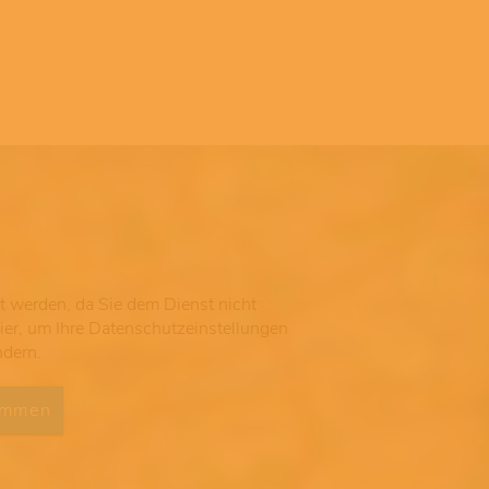
gt werden, da Sie dem Dienst nicht
hier, um Ihre Datenschutzeinstellungen
ndern.
immen