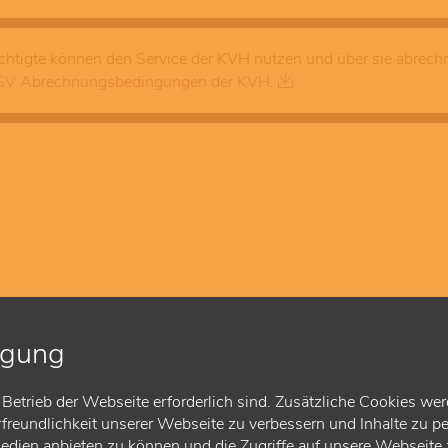
tigte können den Service der KVH nutzen und über sie abrechne
V Abrechnungsbedingungen der KVH.
igung
Betrieb der Webseite erforderlich sind. Zusätzliche Cookies wer
reundlichkeit unserer Webseite zu verbessern und Inhalte zu pe
Medien anbieten zu können und die Zugriffe auf unsere Webseite z