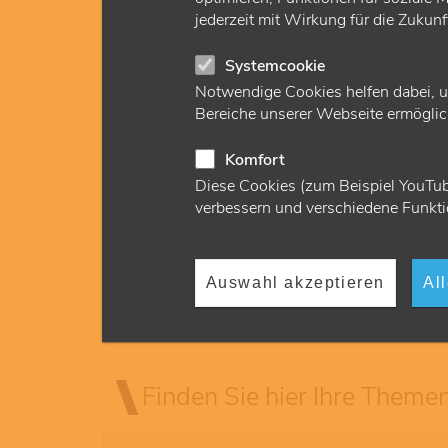
jederzeit mit Wirkung für die Zukun
Systemcookie
Notwendige Cookies helfen dabei, u
Bereiche unserer Webseite ermöglich
Abrechnung und Ve
Komfort
Diese Cookies (zum Beispiel YouTub
verbessern und verschiedene Funkti
Die Abrechnung und Vergütung bringt einig
Maßgebend sind die ASV-Richtlinie, -Verei
Auswahl akzeptieren
Al
Finden Sie hier Ihre Theme