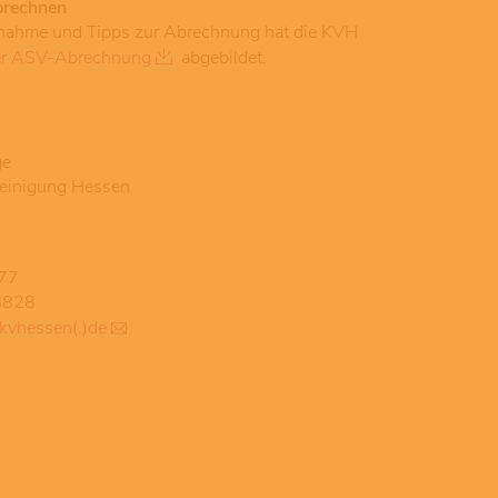
brechnen
lnahme und Tipps zur Abrechnung hat die KVH
er ASV-Abrechnung
abgebildet.
ge
reinigung Hessen
77
8828
)kvhessen(.)de