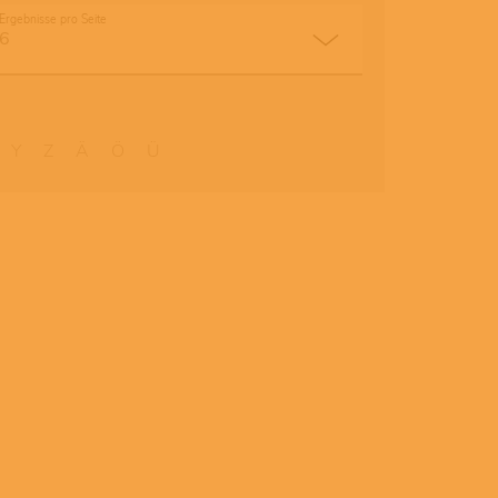
Ergebnisse pro Seite
Y
Z
Ä
Ö
Ü