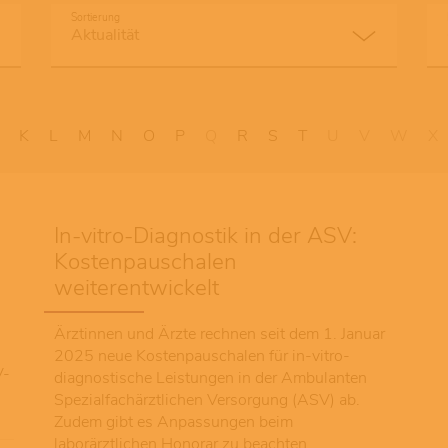
Sortierung
K
L
M
N
O
P
Q
R
S
T
U
V
W
X
In-vitro-Diagnostik in der ASV:
Kostenpauschalen
weiterentwickelt
Ärztinnen und Ärzte rechnen seit dem 1. Januar
2025 neue Kostenpauschalen für in-vitro-
V-
diagnostische Leistungen in der Ambulanten
Spezialfachärztlichen Versorgung (ASV) ab.
Zudem gibt es Anpassungen beim
laborärztlichen Honorar zu beachten.