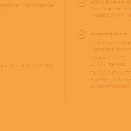
ASV-Leistungen a
abrechnen, übermitteln Sie
Den Ablauf der Tei
ng.
verständlich im
Fly
Ansprechpartner
Team Sonderverträ
Kassenärztliche Ve
Europa-Allee 90
60486 Frankfurt
agnosen nach ICD-10-GM zu
Tel 069 24741-77
Fax 069 24741-6
sondervertraege(at