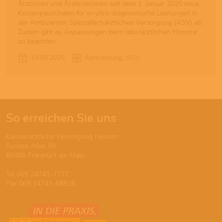
Ärztinnen und Ärzte rechnen seit dem 1. Januar 2025 neue
Kostenpauschalen für in-vitro-diagnostische Leistungen in
der Ambulanten Spezialfachärztlichen Versorgung (ASV) ab.
Zudem gibt es Anpassungen beim laborärztlichen Honorar
zu beachten.
19.09.2025
Abrechnung_ASV
So erreichen Sie uns
Kassenärztliche Vereinigung Hessen
Europa-Allee 90
60486 Frankfurt am Main
Tel 069 24741-7777
Fax 069 24741-68826