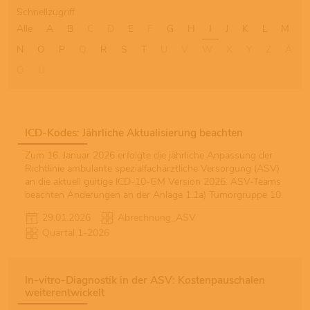
Schnellzugriff
Alle
A
B
C
D
E
F
G
H
I
J
K
L
M
N
O
P
Q
R
S
T
U
V
W
X
Y
Z
Ä
Ö
Ü
ICD-Kodes: Jährliche Aktualisierung beachten
Zum 16. Januar 2026 erfolgte die jährliche Anpassung der
Richtlinie ambulante spezialfachärztliche Versorgung (ASV)
an die aktuell gültige ICD-10-GM Version 2026. ASV-Teams
beachten Änderungen an der Anlage 1.1a) Tumorgruppe 10.
29.01.2026
Abrechnung_ASV
Quartal 1-2026
In-vitro-Diagnostik in der ASV: Kostenpauschalen
weiterentwickelt