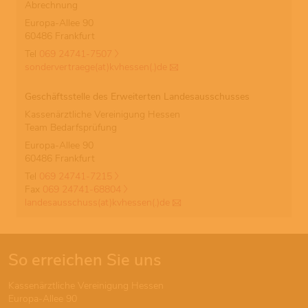
Abrechnung
Europa-Allee 90
60486 Frankfurt
Tel
069 24741-7507
sondervertraege(at)kvhessen(.)de
Geschäftsstelle des Erweiterten Landesausschusses
Kassenärztliche Vereinigung Hessen
Team Bedarfsprüfung
Europa-Allee 90
60486 Frankfurt
Tel
069 24741-7215
Fax
069 24741-68804
landesausschuss(at)kvhessen(.)de
So erreichen Sie uns
Kassenärztliche Vereinigung Hessen
Europa-Allee 90