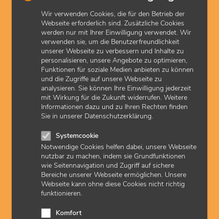
Wir verwenden Cookies, die für den Betrieb der
Webseite erforderlich sind. Zusätzliche Cookies
C49.3
werden nur mit Ihrer Einwilligung verwendet. Wir
verwenden sie, um die Benutzerfreundlichkeit
Bösartige Neubildung: Bindegewebe und andere
unserer Webseite zu verbessern und Inhalte zu
Weichteilgewebe des Thorax
personalisieren, unsere Angebote zu optimieren,
Funktionen für soziale Medien anbieten zu können
und die Zugriffe auf unsere Webseite zu
analysieren. Sie können Ihre Einwilligung jederzeit
C49.4
mit Wirkung für die Zukunft widerrufen. Weitere
Informationen dazu und zu Ihren Rechten finden
Bösartige Neubildung: Bindegewebe und andere
Sie in unserer Datenschutzerklärung.
Weichteilgewebe des Abdomens
Systemcookie
Notwendige Cookies helfen dabei, unsere Webseite
C49.5
nutzbar zu machen, indem sie Grundfunktionen
wie Seitennavigation und Zugriff auf sichere
Bereiche unserer Webseite ermöglichen. Unsere
Bösartige Neubildung: Bindegewebe und andere
Webseite kann ohne diese Cookies nicht richtig
Weichteilgewebe des Beckens
funktionieren.
Komfort