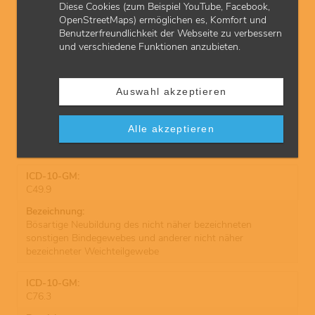
C49.6
Diese Cookies (zum Beispiel YouTube, Facebook,
OpenStreetMaps) ermöglichen es, Komfort und
Benutzerfreundlichkeit der Webseite zu verbessern
Bösartige Neubildung: Bindegewebe und andere
und verschiedene Funktionen anzubieten.
Weichteilgewebe des Rumpfes, nicht näher bezeichnet
Auswahl akzeptieren
C49.8
Alle akzeptieren
Bösartige Neubildung: Bindegewebe und andere
Weichteilgewebe, mehrere Teilbereiche überlappend
C49.9
Bösartige Neubildung des nicht näher bezeichneten
sonstigen Bindegewebes und anderer nicht näher
bezeichneter Weichteilgewebe
C76.3