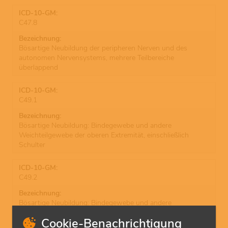
C47.8
Bösartige Neubildung der peripheren Nerven und des
autonomen Nervensystems, mehrere Teilbereiche
überlappend
C49.1
Bösartige Neubildung: Bindegewebe und andere
Weichteilgewebe der oberen Extremität, einschließlich
Schulter
C49.2
Bösartige Neubildung: Bindegewebe und andere
Weichteilgewebe der unteren Extremität, einschließlich
Cookie-Benachrichtigung
Hüfte