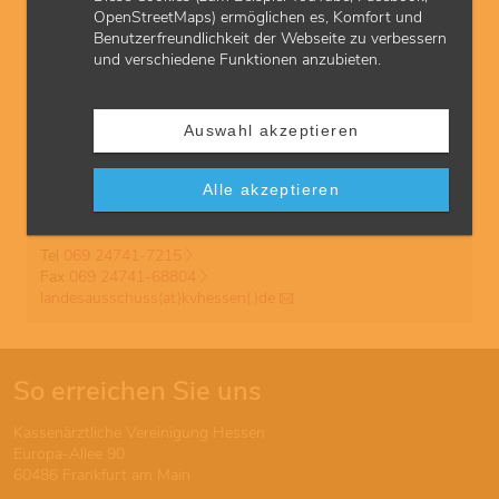
Muster Teamstruktur Epilepsie | xlsx | 445 KB
OpenStreetMaps) ermöglichen es, Komfort und
Benutzerfreundlichkeit der Webseite zu verbessern
und verschiedene Funktionen anzubieten.
Ansprechpartner
Geschäftsstelle des Erweiterten Landesausschusses
Auswahl akzeptieren
Kassenärztliche Vereinigung Hessen
Team Bedarfsprüfung
Alle akzeptieren
Europa-Allee 90
60486 Frankfurt
Tel
069 24741-7215
Fax
069 24741-68804
landesausschuss(at)kvhessen(.)de
So erreichen Sie uns
Kassenärztliche Vereinigung Hessen
Europa-Allee 90
60486 Frankfurt am Main