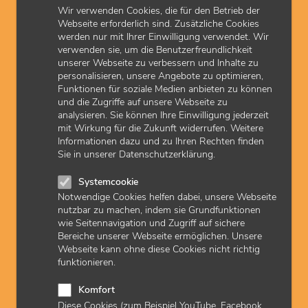
Nachweischeck
unterstützt Sie bei der Vorbereitung.
Wir verwenden Cookies, die für den Betrieb der
Webseite erforderlich sind. Zusätzliche Cookies
werden nur mit Ihrer Einwilligung verwendet. Wir
Um Epilepsie im Rahmen der ASV behandeln zu können,
verwenden sie, um die Benutzerfreundlichkeit
müssen Sie eine
gesicherte Diagnose
angeben. Für
unserer Webseite zu verbessern und Inhalte zu
Kinder und Jugendliche ist eine Verdachtsdiagnose
personalisieren, unsere Angebote zu optimieren,
ausreichend. Diese muss jedoch innerhalb von zwei
Funktionen für soziale Medien anbieten zu können
Quartalen nach Erstkontakt in eine gesicherte Diagnose
und die Zugriffe auf unsere Webseite zu
überführt sein. Weitere Informationen sind in der
ASV-
analysieren. Sie können Ihre Einwilligung jederzeit
Richtlinie
Anlage 1.2 Schwere Verlaufsformen von
mit Wirkung für die Zukunft widerrufen. Weitere
Erkrankungen mit besonderen Krankheitsverläufen unter
Informationen dazu und zu Ihren Rechten finden
dem Lesezeichen „zerebralen Anfallsleiden (Epilepsie)“
Sie in unserer Datenschutzerklärung.
aufgelistet.
Systemcookie
Notwendige Cookies helfen dabei, unsere Webseite
zuletzt aktualisiert am: 15.07.2024
nutzbar zu machen, indem sie Grundfunktionen
wie Seitennavigation und Zugriff auf sichere
Bereiche unserer Webseite ermöglichen. Unsere
Webseite kann ohne diese Cookies nicht richtig
Downloads
funktionieren.
Anzeige Epilepsie | pdf | 163 KB
Komfort
Diese Cookies (zum Beispiel YouTube, Facebook,