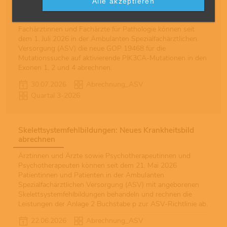
Alle akzeptieren
Mutationssuche für die Behandlung mit Inavolisib
Fachärztinnen und Fachärzte für Pathologie können seit
dem 1. Juli 2026 in der Ambulanten Spezialfachärztlichen
Versorgung (ASV) die neue GOP 19468 für die
Mutationssuche auf aktivierende PIK3CA-Mutationen in den
Exonen 1, 2 und 4 abrechnen.
30.07.2026
Abrechnung_ASV
Quartal 3-2026
Skelettsystemfehlbildungen: Neues Krankheitsbild
abrechnen
Ärztinnen und Ärzte sowie Psychotherapeutinnen und
Psychotherapeuten können seit dem 21. Mai 2026
Patientinnen und Patienten in der Ambulanten
Spezialfachärztlichen Versorgung (ASV) mit angeborenen
Skelettsystemfehlbildungen behandeln und rechnen die
Leistungen der Anlage 2 Buchstabe p zur ASV-Richtlinie ab.
22.06.2026
Abrechnung_ASV