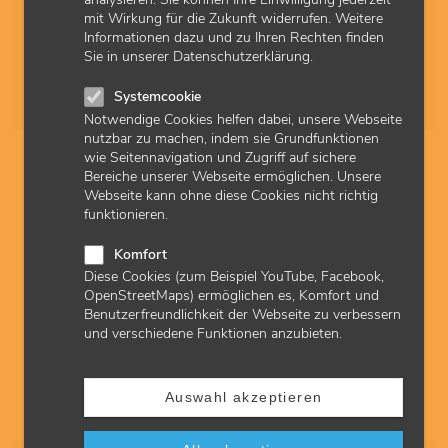
Schnellzugriff
mit Wirkung für die Zukunft widerrufen. Weitere
Informationen dazu und zu Ihren Rechten finden
Alle
A
B
C
D
E
F
G
H
I
J
K
L
M
Sie in unserer Datenschutzerklärung.
N
O
P
Q
R
S
T
U
V
W
X
Y
Z
Ä
Systemcookie
Ö
Ü
Notwendige Cookies helfen dabei, unsere Webseite
nutzbar zu machen, indem sie Grundfunktionen
wie Seitennavigation und Zugriff auf sichere
1
2
Bereiche unserer Webseite ermöglichen. Unsere
Webseite kann ohne diese Cookies nicht richtig
funktionieren.
PET- und PET/CT-Untersuchungen: Sachkosten
abrechnen
Komfort
ASV-Teams beachten rückwirkend zum 1. April 2026 eine
Diese Cookies (zum Beispiel YouTube, Facebook,
Änderung bei der Abrechnung von Sachkosten im Rahmen
OpenStreetMaps) ermöglichen es, Komfort und
von PET/CT-Untersuchungen. Zusätzlich können bestimmte
Benutzerfreundlichkeit der Webseite zu verbessern
ASV-Teams neu die Zusatzpauschale 01647 (ePA-
und verschiedene Funktionen anzubieten.
Unterstützungsleistung) abrechnen.
05.08.2026
Abrechnung_ASV
Auswahl akzeptieren
Quartal 2-2026